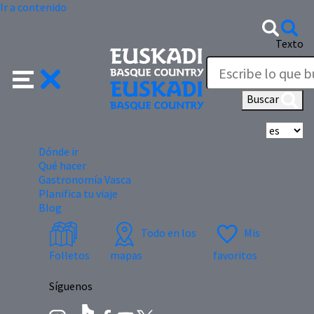
Ir a contenido
Texto
Buscar
Se
Dónde ir
Qué hacer
Gastronomía Vasca
Planifica tu viaje
Blog
Todo en los
Mis
Folletos
mapas
favoritos
Síguenos