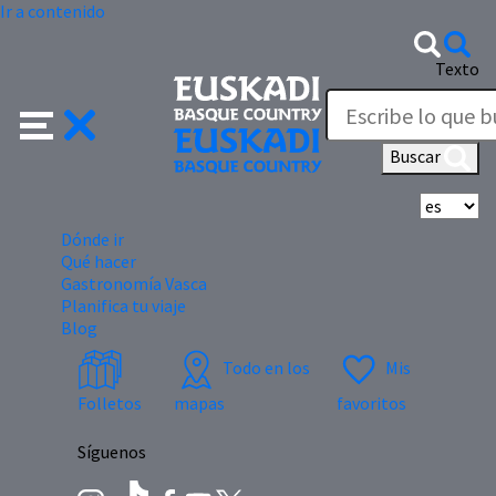
Ir a contenido
Texto
Buscar
Se
Dónde ir
Qué hacer
Gastronomía Vasca
Planifica tu viaje
Blog
Todo en los
Mis
Folletos
mapas
favoritos
Síguenos