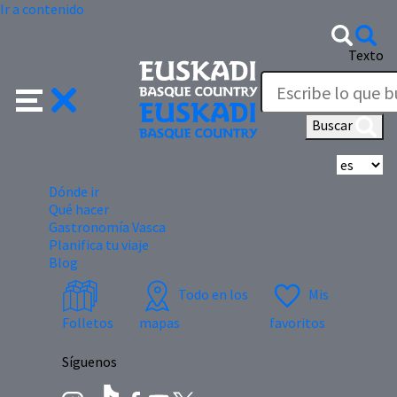
Ir a contenido
Texto
Buscar
Se
Dónde ir
Qué hacer
Gastronomía Vasca
Planifica tu viaje
Blog
Todo en los
Mis
Folletos
mapas
favoritos
Síguenos