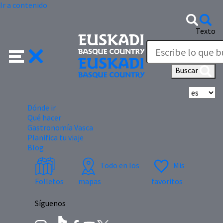
Ir a contenido
Texto
Buscar
Se
Dónde ir
Qué hacer
Gastronomía Vasca
Planifica tu viaje
Blog
Todo en los
Mis
Folletos
mapas
favoritos
Síguenos