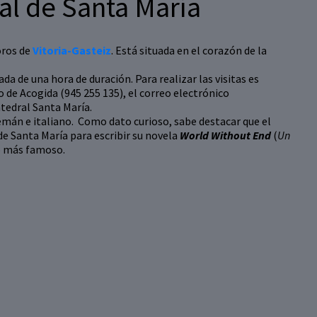
ral de Santa María
oros de
Vitoria-Gasteiz
. Está situada en el corazón de la
a de una hora de duración. Para realizar las visitas es
o de Acogida (945 255 135), el correo electrónico
atedral Santa María.
alemán e italiano. Como dato curioso, sabe destacar que el
de Santa María para escribir su novela
World Without End
(
Un
jo más famoso.