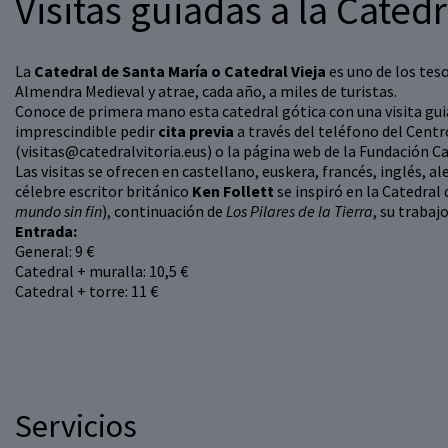
Visitas guiadas a la Cated
La
Catedral de Santa María o Catedral Vieja
es uno de los tes
Almendra Medieval y atrae, cada año, a miles de turistas.
Conoce de primera mano esta catedral gótica con una visita guiad
imprescindible pedir
cita previa
a través del teléfono del Centr
(visitas@catedralvitoria.eus) o la página web de la Fundación C
Las visitas se ofrecen en castellano, euskera, francés, inglés, 
célebre escritor británico
Ken Follett
se inspiró en la Catedral 
mundo sin fin
), continuación de
Los Pilares de la Tierra
, su traba
Entrada:
General: 9 €
Catedral + muralla: 10,5 €
Catedral + torre: 11 €
Servicios