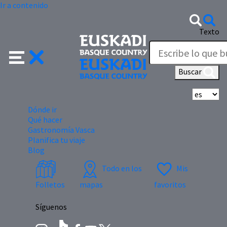
Ir a contenido
Texto
Buscar
Se
Dónde ir
Qué hacer
Gastronomía Vasca
Planifica tu viaje
Blog
Todo en los
Mis
Folletos
mapas
favoritos
Síguenos