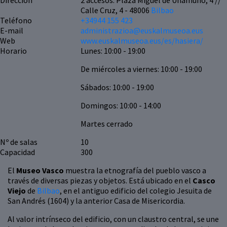
Dirección
2 accesos: Plaza Miguel de Unamuno, 4 //
Calle Cruz, 4 - 48006
Bilbao
Teléfono
+34944 155 423
E-mail
administrazioa@euskalmuseoa.eus
Web
www.euskalmuseoa.eus/es/hasiera/
Horario
Lunes: 10:00 - 19:00
De miércoles a viernes: 10:00 - 19:00
Sábados: 10:00 - 19:00
Domingos: 10:00 - 14:00
Martes cerrado
Nº de salas
10
Capacidad
300
El
Museo Vasco
muestra la etnografía del pueblo vasco a
través de diversas piezas y objetos. Está ubicado en el
Casco
Viejo
de
Bilbao
, en el antiguo edificio del colegio Jesuita de
San Andrés (1604) y la anterior Casa de Misericordia.
Al valor intrínseco del edificio, con un claustro central, se une