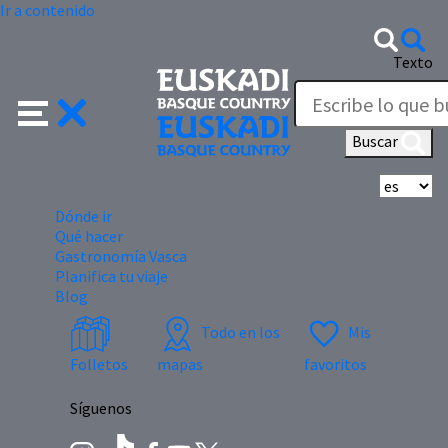
Ir a contenido
Texto
Buscar
Se
Dónde ir
Qué hacer
Gastronomía Vasca
Planifica tu viaje
Blog
Todo en los
Mis
Folletos
mapas
favoritos
Síguenos