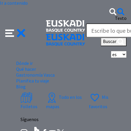
Ir a contenido
Texto
Buscar
Se
Dónde ir
Qué hacer
Gastronomía Vasca
Planifica tu viaje
Blog
Todo en los
Mis
Folletos
mapas
favoritos
Síguenos