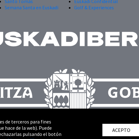
Santo Tomás
Euskadi Confidential
Semana Santa en Euskadi
Golf & Experiences
es de terceros para fines
ue hace de la web). Puede
ACEPTO
echazarlas pulsando el botón