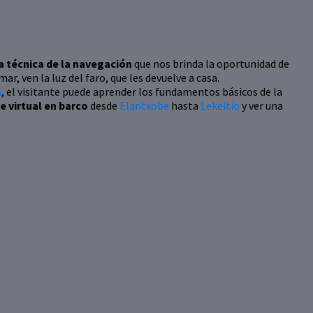
a técnica de la navegación
que nos brinda la oportunidad de
r, ven la luz del faro, que les devuelve a casa.
a
, el visitante puede aprender los fundamentos básicos de la
je virtual en barco
desde
Elantxobe
hasta
Lekeitio
y ver una