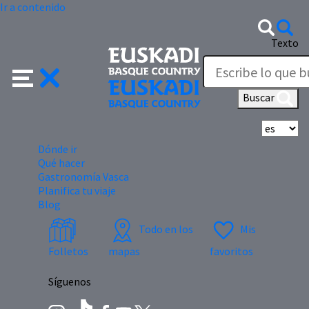
Ir a contenido
Texto
Buscar
Se
Dónde ir
Qué hacer
Gastronomía Vasca
Planifica tu viaje
Blog
Todo en los
Mis
Folletos
mapas
favoritos
Síguenos