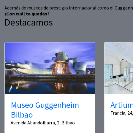
Además de museos de prestigio internacional como el Guggenhei
¿Con cuál te quedas?
Destacamos
Museo Guggenheim
Artiu
Bilbao
Francia, 24
Avenida Abandoibarra, 2, Bilbao