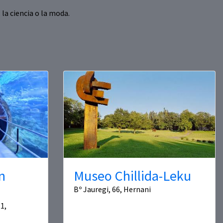
a ciencia o la moda.
n
Museo Chillida-Leku
Bº Jauregi, 66, Hernani
1,