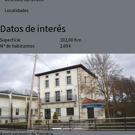
Localidades
Datos de interés
Superficie
102,00 Km
Nº de habitantes
1.694
Previous
Next
Ayuntamiento de Zigoitia