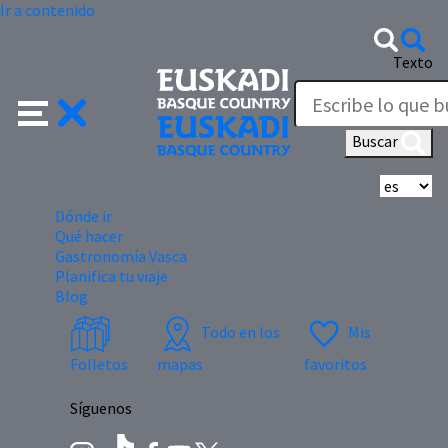
Ir a contenido
Texto
Buscar
Se
Dónde ir
Qué hacer
Gastronomía Vasca
Planifica tu viaje
Blog
Todo en los
Mis
Folletos
mapas
favoritos
Síguenos