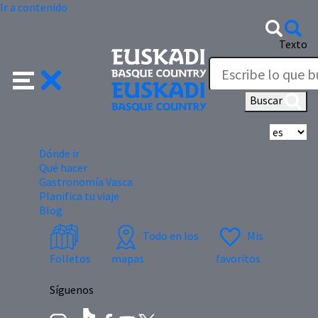
Ir a contenido
Texto
Buscar
Se
Dónde ir
Qué hacer
Gastronomía Vasca
Planifica tu viaje
Blog
Todo en los
Mis
Folletos
mapas
favoritos
Síguenos