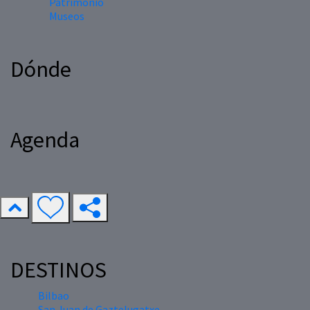
Patrimonio
Museos
Dónde
Agenda
DESTINOS
Bilbao
San Juan de Gaztelugatxe