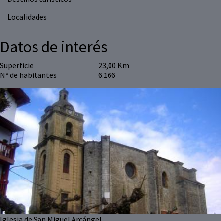
Localidades
Datos de interés
Superficie
23,00 Km
Nº de habitantes
6.166
Iglesia de San Miguel Arcángel