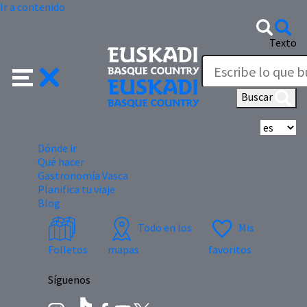
Ir a contenido
Texto
Buscar
Se
Dónde ir
Qué hacer
Gastronomía Vasca
Planifica tu viaje
Blog
Todo en los
Mis
Folletos
mapas
favoritos
Síguenos