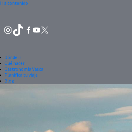
Ir a contenido
Dónde ir
Qué hacer
Gastronomía Vasca
Planifica tu viaje
Blog