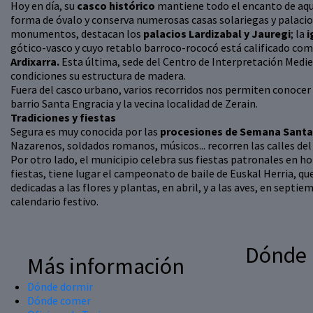
Hoy en día, su
casco histórico
mantiene todo el encanto de aqu
forma de óvalo y conserva numerosas casas solariegas y palacios
monumentos, destacan los
palacios Lardizabal y Jauregi
; la
i
gótico-vasco y cuyo retablo barroco-rococó está calificado co
Ardixarra.
Esta última, sede del Centro de Interpretación Medieva
condiciones su estructura de madera.
Fuera del casco urbano, varios recorridos nos permiten conocer
barrio Santa Engracia y la vecina localidad de Zerain.
Tradiciones y fiestas
Segura es muy conocida por las
procesiones de Semana Santa
Nazarenos, soldados romanos, músicos... recorren las calles del
Por otro lado, el municipio celebra sus fiestas patronales en ho
fiestas, tiene lugar el campeonato de baile de Euskal Herria, que
dedicadas a las flores y plantas, en abril, y a las aves, en sept
calendario festivo.
Dónde
Más información
Dónde dormir
Dónde comer