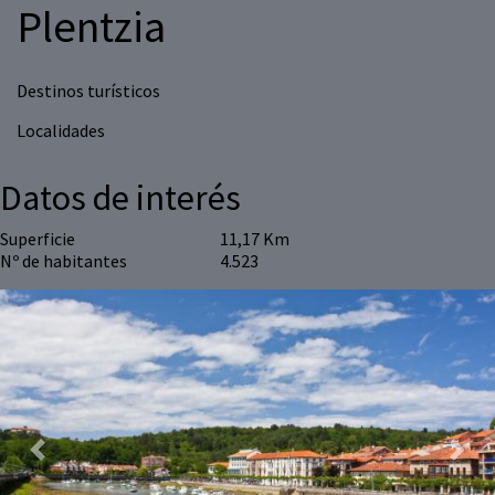
Plentzia
Destinos turísticos
Localidades
Datos de interés
Superficie
11,17 Km
Nº de habitantes
4.523
Previous
Next