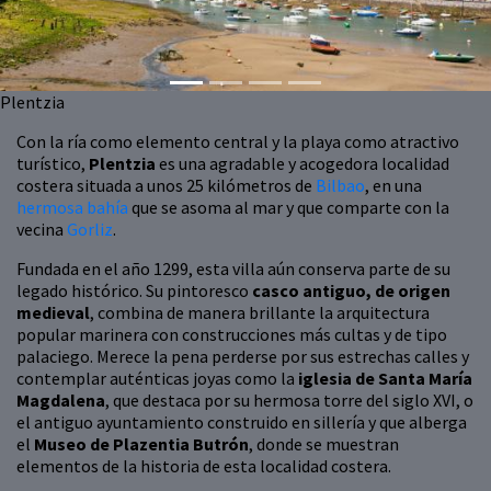
Plentzia
Con la ría como elemento central y la playa como atractivo
turístico,
Plentzia
es una agradable y acogedora localidad
costera situada a unos 25 kilómetros de
Bilbao
, en una
hermosa bahía
que se asoma al mar y que comparte con la
vecina
Gorliz
.
Fundada en el año 1299, esta villa aún conserva parte de su
legado histórico. Su pintoresco
casco antiguo, de origen
medieval
, combina de manera brillante la arquitectura
popular marinera con construcciones más cultas y de tipo
palaciego. Merece la pena perderse por sus estrechas calles y
contemplar auténticas joyas como la
iglesia de Santa María
Magdalena
, que destaca por su hermosa torre del siglo XVI, o
el antiguo ayuntamiento construido en sillería y que alberga
el
Museo de Plazentia Butrón
, donde se muestran
elementos de la historia de esta localidad costera.