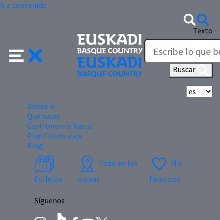
Ir a contenido
Texto
Buscar
Se
Dónde ir
Qué hacer
Gastronomía Vasca
Planifica tu viaje
Blog
Todo en los
Mis
Folletos
mapas
favoritos
Síguenos