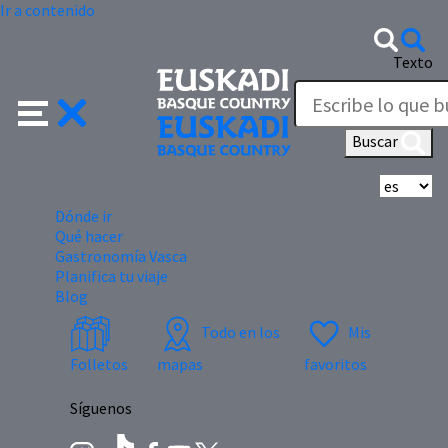
Ir a contenido
Texto
Buscar
Se
Dónde ir
Qué hacer
Gastronomía Vasca
Planifica tu viaje
Blog
Todo en los
Mis
Folletos
mapas
favoritos
Síguenos