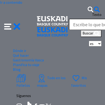
Ir a contenido
Texto
Buscar
Se
Dónde ir
Qué hacer
Gastronomía Vasca
Planifica tu viaje
Blog
Todo en los
Mis
Folletos
mapas
favoritos
Síguenos