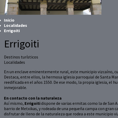
Inicio
Localidades
Errigoiti
Errigoiti
Destinos turísticos
Localidades
En un enclave eminentemente rural, este municipio vizcaíno, c
Destaca, entre ellos, la hermosa iglesia parroquial de Santa Marí
reedificada en el años 1550. De ese modo, la propia iglesia, el 
inmejorable.
En contacto con la naturaleza
Así mismo,
Errigoiti
dispone de varias ermitas como la de San A
barrio de Metxikas, y rodeada de una pequeña campa con gran c
disfrutar de lleno de la naturaleza que rodea a este municipio vi