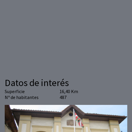
Datos de interés
Superficie
16,40 Km
Nº de habitantes
487