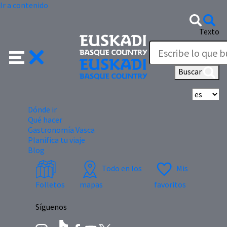
Ir a contenido
Texto
Buscar
Se
Dónde ir
Qué hacer
Gastronomía Vasca
Planifica tu viaje
Blog
Todo en los
Mis
Folletos
mapas
favoritos
Síguenos