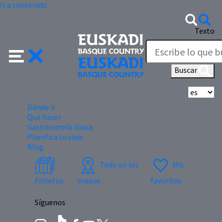
Ir a contenido
Texto
Buscar
Se
Dónde ir
Qué hacer
Gastronomía Vasca
Planifica tu viaje
Blog
Todo en los
Mis
Folletos
mapas
favoritos
Síguenos