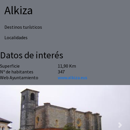
Alkiza
Destinos turísticos
Localidades
Datos de interés
Superficie
11,90 Km
Nº de habitantes
347
Web Ayuntamiento
www.alkiza.eus
Previous
Next