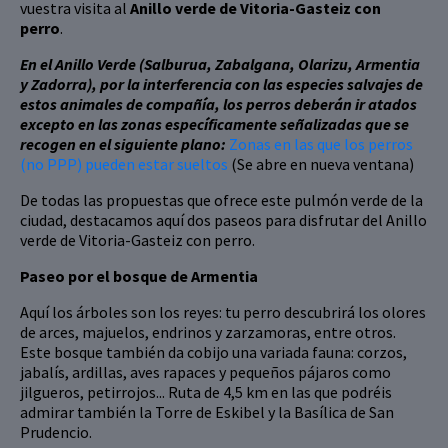
vuestra visita al
Anillo verde de Vitoria-Gasteiz con
perro
.
En el Anillo Verde (Salburua, Zabalgana, Olarizu, Armentia
y Zadorra), por la interferencia con las especies salvajes de
estos animales de compañía, los perros deberán ir atados
excepto en las zonas específicamente señalizadas que se
recogen en el siguiente plano:
Zonas en las que los perros
(no PPP) pueden estar sueltos
(Se abre en nueva ventana)
De todas las propuestas que ofrece este pulmón verde de la
ciudad, destacamos aquí dos paseos para disfrutar del Anillo
verde de Vitoria-Gasteiz con perro.
Paseo por el bosque de Armentia
Aquí los árboles son los reyes: tu perro descubrirá los olores
de arces, majuelos, endrinos y zarzamoras, entre otros.
Este bosque también da cobijo una variada fauna: corzos,
jabalís, ardillas, aves rapaces y pequeños pájaros como
jilgueros, petirrojos... Ruta de 4,5 km en las que podréis
admirar también la Torre de Eskibel y la Basílica de San
Prudencio.