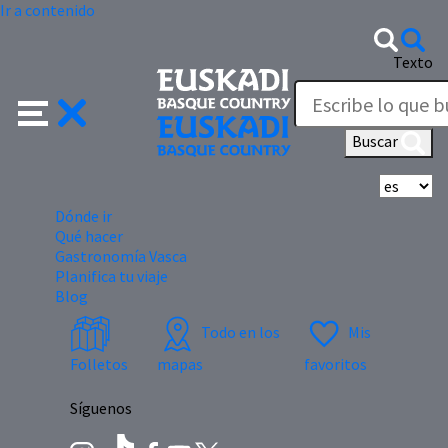
Ir a contenido
Texto
Buscar
Se
Dónde ir
Qué hacer
Gastronomía Vasca
Planifica tu viaje
Blog
Todo en los
Mis
Folletos
mapas
favoritos
Síguenos