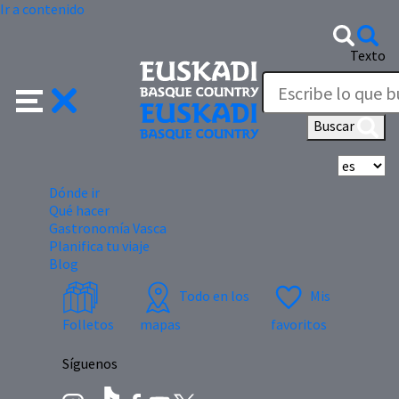
Ir a contenido
Texto
Buscar
Se
Dónde ir
Qué hacer
Gastronomía Vasca
Planifica tu viaje
Blog
Todo en los
Mis
Folletos
mapas
favoritos
Síguenos