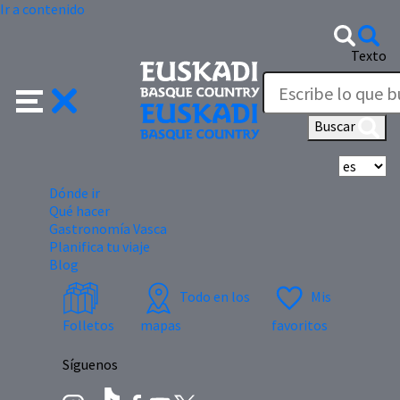
Ir a contenido
Texto
Buscar
Se
Dónde ir
Qué hacer
Gastronomía Vasca
Planifica tu viaje
Blog
Todo en los
Mis
Folletos
mapas
favoritos
Síguenos