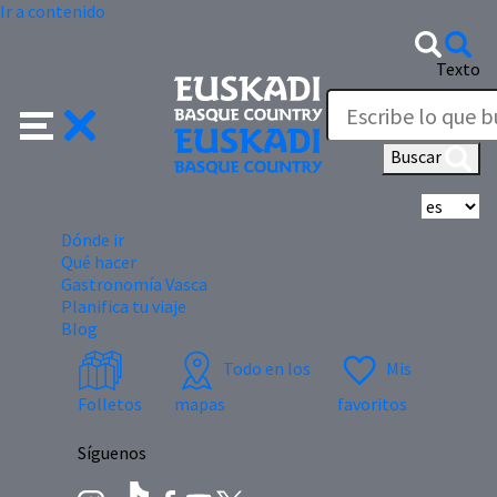
Ir a contenido
Texto
Buscar
Se
Dónde ir
Qué hacer
Gastronomía Vasca
Planifica tu viaje
Blog
Todo en los
Mis
Folletos
mapas
favoritos
Síguenos