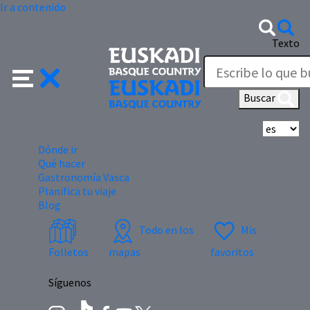
Ir a contenido
Texto
Buscar
Se
Dónde ir
Qué hacer
Gastronomía Vasca
Planifica tu viaje
Blog
Todo en los
Mis
Folletos
mapas
favoritos
Síguenos