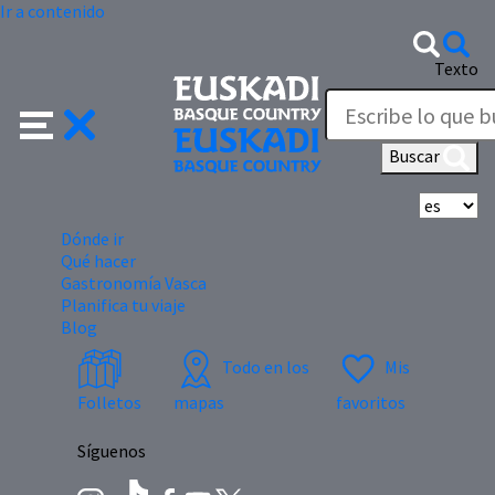
Ir a contenido
Texto
Buscar
Se
Dónde ir
Qué hacer
Gastronomía Vasca
Planifica tu viaje
Blog
Todo en los
Mis
Folletos
mapas
favoritos
Síguenos