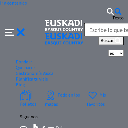
Ir a contenido
Texto
Buscar
Se
Dónde ir
Qué hacer
Gastronomía Vasca
Planifica tu viaje
Blog
Todo en los
Mis
Folletos
mapas
favoritos
Síguenos