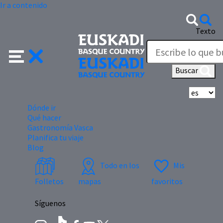
Ir a contenido
Texto
Buscar
Se
Dónde ir
Qué hacer
Gastronomía Vasca
Planifica tu viaje
Blog
Todo en los
Mis
Folletos
mapas
favoritos
Síguenos