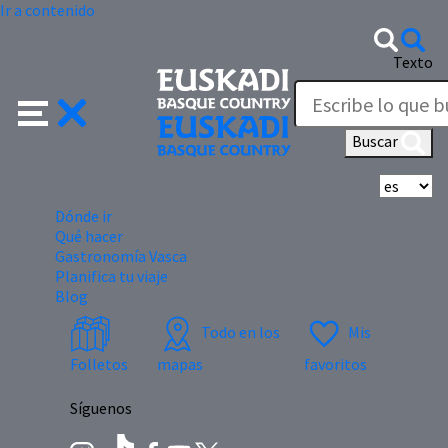
Ir a contenido
Texto
Buscar
Se
Dónde ir
Qué hacer
Gastronomía Vasca
Planifica tu viaje
Blog
Todo en los
Mis
Folletos
mapas
favoritos
Síguenos