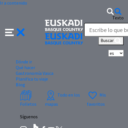
Ir a contenido
Texto
Buscar
Se
Dónde ir
Qué hacer
Gastronomía Vasca
Planifica tu viaje
Blog
Todo en los
Mis
Folletos
mapas
favoritos
Síguenos