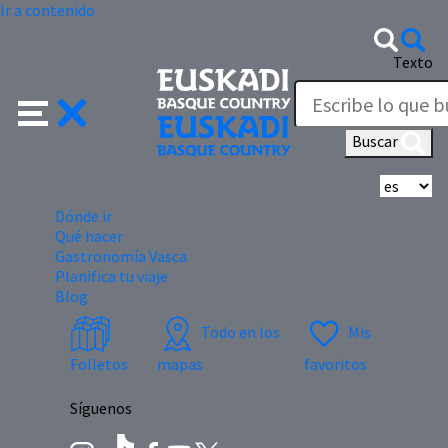
Ir a contenido
Texto
Buscar
Se
Dónde ir
Qué hacer
Gastronomía Vasca
Planifica tu viaje
Blog
Todo en los
Mis
Folletos
mapas
favoritos
Síguenos