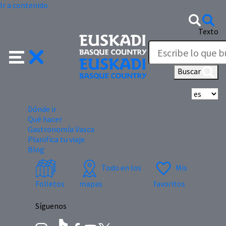
Ir a contenido
Texto
Buscar
Se
Dónde ir
Qué hacer
Gastronomía Vasca
Planifica tu viaje
Blog
Todo en los
Mis
Folletos
mapas
favoritos
Síguenos