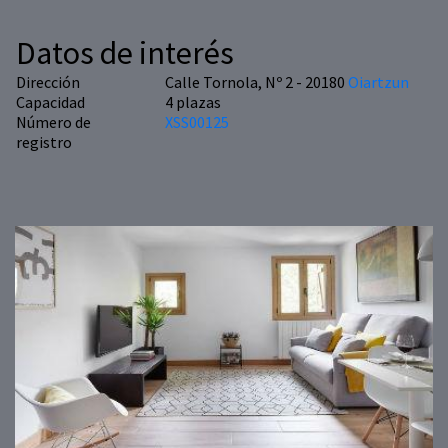
Datos de interés
Dirección
Calle Tornola, Nº 2 - 20180
Oiartzun
Capacidad
4 plazas
Número de
XSS00125
registro