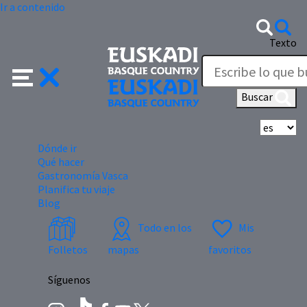
Ir a contenido
Texto
Buscar
Se
Dónde ir
Qué hacer
Gastronomía Vasca
Planifica tu viaje
Blog
Todo en los
Mis
Folletos
mapas
favoritos
Síguenos