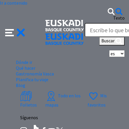
Ir a contenido
Texto
Buscar
Se
Dónde ir
Qué hacer
Gastronomía Vasca
Planifica tu viaje
Blog
Todo en los
Mis
Folletos
mapas
favoritos
Síguenos