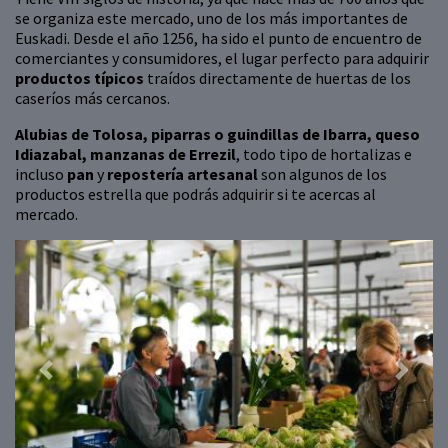
se organiza este mercado, uno de los más importantes de
Euskadi. Desde el año 1256, ha sido el punto de encuentro de
comerciantes y consumidores, el lugar perfecto para adquirir
productos típicos
traídos directamente de huertas de los
caseríos más cercanos.
Alubias de Tolosa, piparras o guindillas de Ibarra, queso
Idiazabal, manzanas de Errezil
, todo tipo de hortalizas e
incluso
pan
y
repostería artesanal
son algunos de los
productos estrella que podrás adquirir si te acercas al
mercado.
Previous
Next