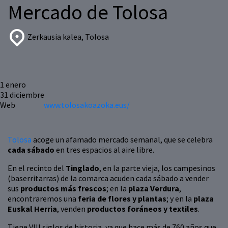
Mercado de Tolosa
Zerkausia kalea, Tolosa
1
enero
31
diciembre
Web
www.tolosakoazoka.eus/
Tolosa
acoge un afamado mercado semanal, que se celebra
cada sábado
en tres espacios al aire libre.
En el recinto del
Tinglado
, en la parte vieja, los campesinos
(baserritarras) de la comarca acuden cada sábado a vender
sus
productos más frescos
; en la
plaza Verdura
,
encontraremos una
feria de flores y plantas
; y en la
plaza
Euskal Herria
, venden
productos foráneos y textiles
.
Tiene VIII siglos de historia, ya que hace más de 760 años que