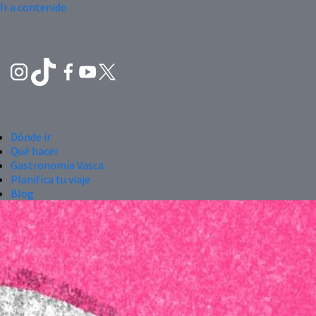
Ir a contenido
Dónde ir
Qué hacer
Gastronomía Vasca
Planifica tu viaje
Blog