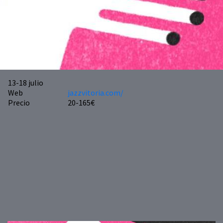
13-18
julio
Web
jazzvitoria.com/
Precio
20-165€