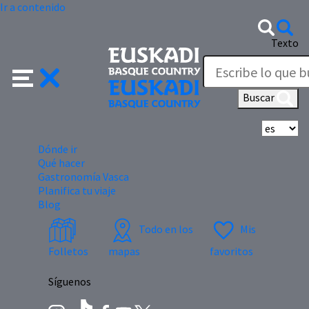
Ir a contenido
Texto
Buscar
Se
Dónde ir
Qué hacer
Gastronomía Vasca
Planifica tu viaje
Blog
Todo en los
Mis
Folletos
mapas
favoritos
Síguenos