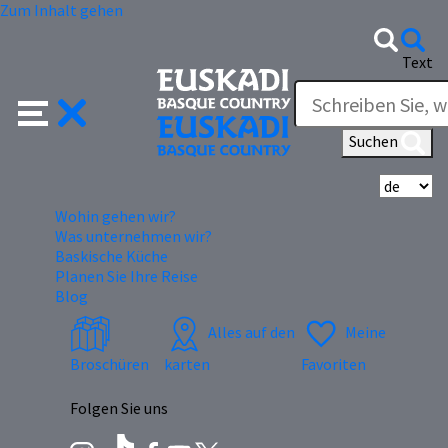
Zum Inhalt gehen
Text
Suchen
Wä
Wohin gehen wir?
Was unternehmen wir?
Baskische Küche
Planen Sie Ihre Reise
Blog
Alles auf den
Meine
Broschüren
karten
Favoriten
Folgen Sie uns