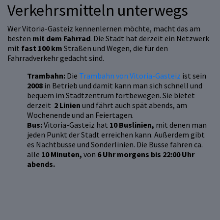
Verkehrsmitteln unterwegs
Wer Vitoria-Gasteiz kennenlernen möchte, macht das am
besten
mit dem Fahrrad
. Die Stadt hat derzeit ein Netzwerk
mit
fast 100 km
Straßen und Wegen, die für den
Fahrradverkehr gedacht sind.
Trambahn:
Die
Trambahn von Vitoria-Gasteiz
ist sein
2008
in Betrieb und damit kann man sich schnell und
bequem im Stadtzentrum fortbewegen. Sie bietet
derzeit
2 Linien
und fährt auch spät abends, am
Wochenende und an Feiertagen.
Bus:
Vitoria-Gasteiz hat
10 Buslinien,
mit denen man
jeden Punkt der Stadt erreichen kann. Außerdem gibt
es Nachtbusse und Sonderlinien. Die Busse fahren ca.
alle
10 Minuten,
von
6 Uhr morgens bis 22:00 Uhr
abends.