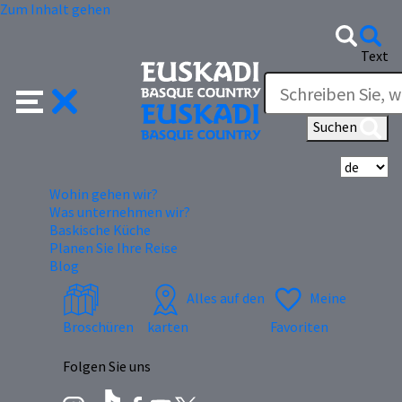
Zum Inhalt gehen
Text
Suchen
Wä
Wohin gehen wir?
Was unternehmen wir?
Baskische Küche
Planen Sie Ihre Reise
Blog
Alles auf den
Meine
Broschüren
karten
Favoriten
Folgen Sie uns