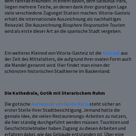
dem Fahrrad erkunden. In einem davon, dem Salburua-Park,
liegen mehrere Teiche, an denen dank ihrer günstigen Lage
viele verschiedene Zugvögel Station machen. Vitoria-Gasteiz
erhält die internationale Auszeichnung als nachhaltiges
Reiseziel. Die Auszeichnung
Biosphere Responsable Tourism
wird als erste dieser Art an die spanische Stadt vergeben.
Ein weiteres Kleinod von Vitoria-Gasteiz ist die
Altstadt
aus
der Zeit des Mittelalters, die aufgrund ihrer ovalen Form auch
die Mandel genannt wird. Hier findet man einen der
schönsten historischen Stadtkerne im Baskenland.
Die Kathedrale, Gotik mit literarischem Ruhm
Die gotische
Kathedrale von Santa María
steht sicher an
erster Stelle Ihrer Stadtbesichtigung. Jemand hatte die
geniale Idee, die vielen Restaurierungs-Arbeiten zu nutzen,
die hier ständig durchgeführt werden müssen: Touristen und
Geschichtsliebhaber haben Zugang zu diesen Arbeiten und
erfahren dabei, wie das Gebäude entstanden ist. Über eine