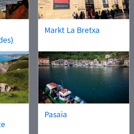
Markt La Bretxa
des)
Pasaia
te