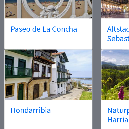
Paseo de La Concha
Altsta
Sebas
Hondarribia
Natur
Harria