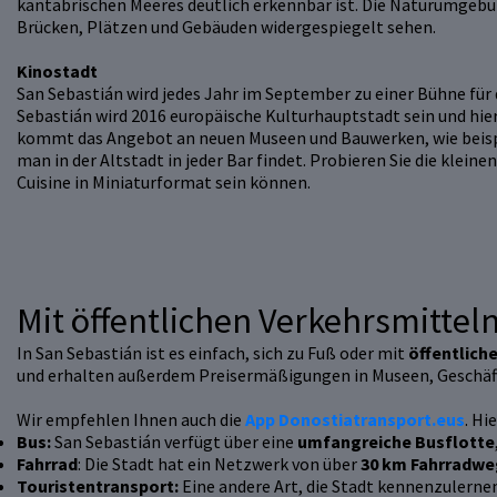
kantabrischen Meeres deutlich erkennbar ist. Die Naturumgebu
Brücken, Plätzen und Gebäuden widergespiegelt sehen.
Kinostadt
San Sebastián wird jedes Jahr im September zu einer Bühne für di
Sebastián wird 2016 europäische Kulturhauptstadt sein und hier 
kommt das Angebot an neuen Museen und Bauwerken, wie beispie
man in der Altstadt in jeder Bar findet. Probieren Sie die klei
Cuisine in Miniaturformat sein können.
Mit öffentlichen Verkehrsmittel
In San Sebastián ist es einfach, sich zu Fuß oder mit
öffentlich
und erhalten außerdem Preisermäßigungen in Museen, Geschäf
Wir empfehlen Ihnen auch die
App Donostiatransport.eus
. Hi
Bus:
San Sebastián verfügt über eine
umfangreiche Busflotte
Fahrrad
: Die Stadt hat ein Netzwerk von über
30 km Fahrradw
Touristentransport:
Eine andere Art, die Stadt kennenzulernen