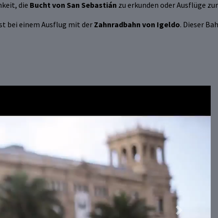
keit, die
Bucht von San Sebastián
zu erkunden oder Ausflüge zu
ist bei einem Ausflug mit der
Zahnradbahn von Igeldo
. Dieser Ba
Next