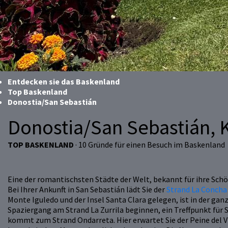
Entdecken sie das Baskenland
Top Baskenland
Donostia/San Sebastián
Donostia/San Sebastián, 
TOP BASKENLAND
· 10 Gründe für einen Besuch im Baskenland
Eine der romantischsten Städte der Welt, bekannt für ihre Sch
Bei Ihrer Ankunft in San Sebastián lädt Sie der
Strand La Conch
Monte Iguledo und der Insel Santa Clara gelegen, ist in der gan
Spaziergang am Strand La Zurrila beginnen, ein Treffpunkt fü
kommt zum Strand Ondarreta. Hier erwartet Sie der Peine del 