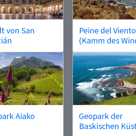
dt von San
Peine del Viento
tián
(Kamm des Win
park Aiako
Geopark der
Baskischen Küs