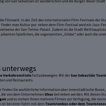
ng von San Sebastián ist wunderschön und die Bürger dieser Stadt
e Filmwelt. In der Zeit des internationalen Film-Festivals der Sta
findet man Kultur pur: neben dem Film-Festival wird ein Jazz-Fest
lweise der San-Telmo-Palast. Zudem ist die Stadt Welthauptstadt 
nen pikanten Spießchen, die sogenannten „Gildas“ oder auch die un
n unterwegs
en Verkehrsmitteln
fortzubewegen. Mit der
San Sebastián Touri
ten und Restaurants.
er finden Sie ausführliche Information über innerstädtische Busse
, die von dem Unternehmen
Dbus
betrieben werden. Mit diesen St
egen
und es stehen Ihnen mehrere Firmen zur Verfügung, die norma
 ist bei einer Fahrt mit dem
Touristenbus oder dem Touristenz