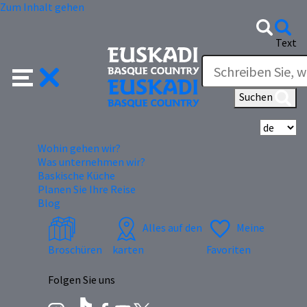
Zum Inhalt gehen
Text
Suchen
Wä
Wohin gehen wir?
Was unternehmen wir?
Baskische Küche
Planen Sie Ihre Reise
Blog
Alles auf den
Meine
Broschüren
karten
Favoriten
Folgen Sie uns