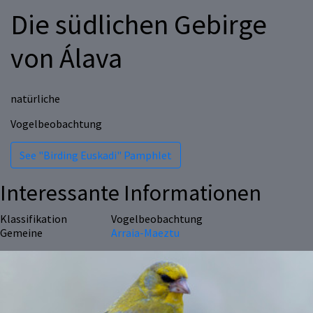
Die südlichen Gebirge
von Álava
natürliche
Vogelbeobachtung
See "Birding Euskadi" Pamphlet
Interessante Informationen
Klassifikation
Vogelbeobachtung
Gemeine
Arraia-Maeztu