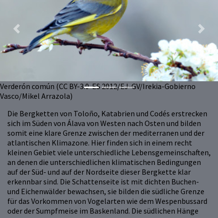
Previous
Next
Verderón común (CC BY-3.0-ES 2012/EJ-GV/Irekia-Gobierno
Vasco/Mikel Arrazola)
Die Bergketten von Toloño, Katabrien und Codés erstrecken
sich im Süden von Álava von Westen nach Osten und bilden
somit eine klare Grenze zwischen der mediterranen und der
atlantischen Klimazone. Hier finden sich in einem recht
kleinen Gebiet viele unterschiedliche Lebensgemeinschaften,
an denen die unterschiedlichen klimatischen Bedingungen
auf der Süd- und auf der Nordseite dieser Bergkette klar
erkennbar sind. Die Schattenseite ist mit dichten Buchen-
und Eichenwälder bewachsen, sie bilden die südliche Grenze
für das Vorkommen von Vogelarten wie dem Wespenbussard
oder der Sumpfmeise im Baskenland. Die südlichen Hänge