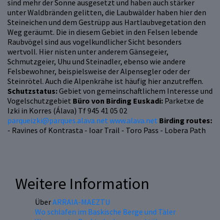
sind mehr der Sonne ausgesetzt und haben auch stärker
unter Waldbränden gelitten, die Laubwälder haben hier den
Steineichen und dem Gestrüpp aus Hartlaubvegetation den
Weg geräumt. Die in diesem Gebiet in den Felsen lebende
Raubvögel sind aus vogelkundlicher Sicht besonders
wertvoll. Hier nisten unter anderem Gänsegeier,
Schmutzgeier, Uhu und Steinadler, ebenso wie andere
Felsbewohner, beispielsweise der Alpensegler oder der
Steinrötel. Auch die Alpenkrähe ist häufig hier anzutreffen.
Schutzstatus:
Gebiet von gemeinschaftlichem Interesse und
Vogelschutzgebiet
Büro von Birding Euskadi:
Parketxe de
Izki in Korres (Álava) Tf 945 41 05 02
parqueizki@parques.alava.net
www.alava.net
Birding routes:
- Ravines of Kontrasta - Ioar Trail - Toro Pass - Lobera Path
Weitere Information
Über
ARRAIA-MAEZTU
Wo schlafen im Baskische Berge und Täler