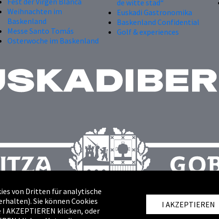
Fest der Virgen Blanca
de witte stad“
Weihnachten im
Euskadi Gastronomika
Baskenland
Baskenland Confidential
Messe Santo Tomás
Golf & experiences
Osterwoche im Baskenland
es von Dritten für analytische
rhalten). Sie können Cookies
I AKZEPTIEREN
he I AKZEPTIEREN klicken, oder