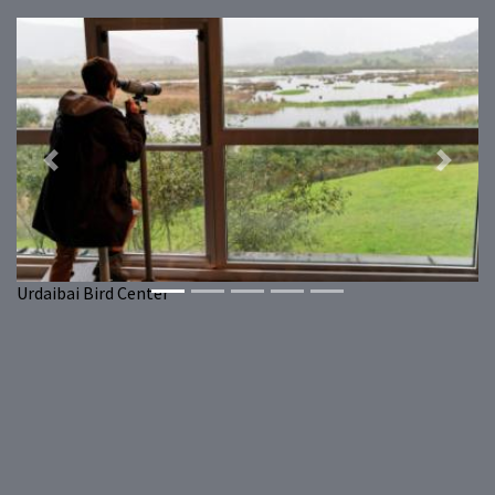
Previous
Next
Urdaibai Bird Center