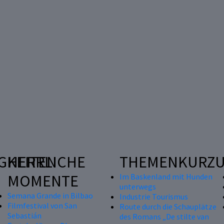
GKEITEN
HERRLICHE
THEMENKURZU
MOMENTE
Im Baskenland mit Hunden
unterwegs
Semana Grande in Bilbao
Industrie Tourismus
Filmfestival von San
Route durch die Schauplätze
Sebastián
des Romans „De stilte van