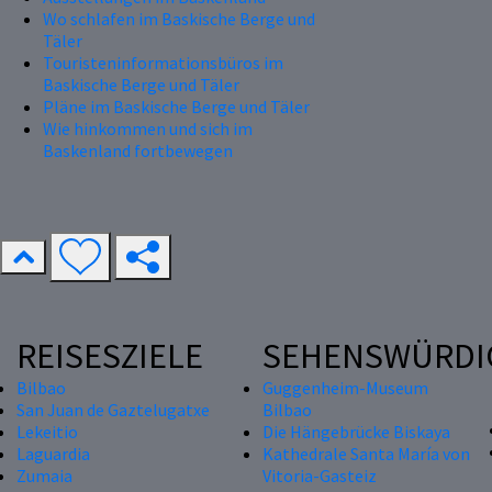
Wo schlafen im Baskische Berge und
Täler
Touristeninformationsbüros im
Baskische Berge und Täler
Pläne im Baskische Berge und Täler
Wie hinkommen und sich im
Baskenland fortbewegen
REISESZIELE
SEHENSWÜRDI
Bilbao
Guggenheim-Museum
San Juan de Gaztelugatxe
Bilbao
Lekeitio
Die Hängebrücke Biskaya
Laguardia
Kathedrale Santa María von
Zumaia
Vitoria-Gasteiz