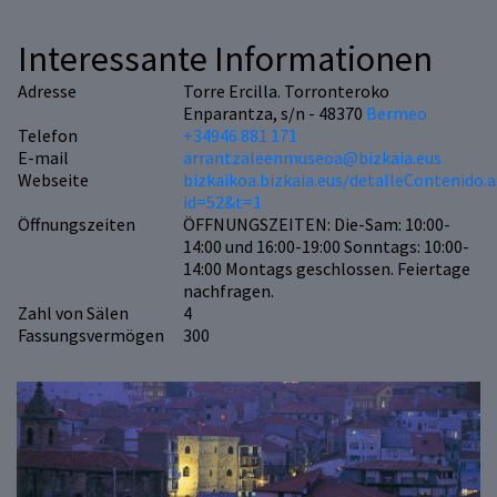
Interessante Informationen
Adresse
Torre Ercilla. Torronteroko
Enparantza, s/n - 48370
Bermeo
Telefon
+34946 881 171
E-mail
arrantzaleenmuseoa@bizkaia.eus
Webseite
bizkaikoa.bizkaia.eus/detalleContenido.
id=52&t=1
Öffnungszeiten
ÖFFNUNGSZEITEN: Die-Sam: 10:00-
14:00 und 16:00-19:00 Sonntags: 10:00-
14:00 Montags geschlossen. Feiertage
nachfragen.
Zahl von Sälen
4
Fassungsvermögen
300