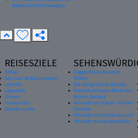
Baskenland fortbewegen
REISESZIELE
SEHENSWÜRDI
Bilbao
Guggenheim-Museum
San Juan de Gaztelugatxe
Bilbao
Lekeitio
Die Hängebrücke Biskaya
Laguardia
Kathedrale Santa María von
Zumaia
Vitoria-Gasteiz
Hondarribia
Altstadt von Bilbao - Sieben
Gernika-Lumo
Straßen
Altstadt von Vitoria-Gasteiz
Altstadt von San Sebastián