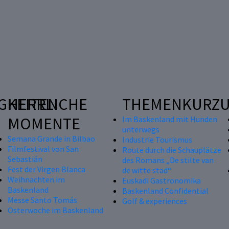
GKEITEN
HERRLICHE
THEMENKURZU
MOMENTE
Im Baskenland mit Hunden
unterwegs
Semana Grande in Bilbao
Industrie Tourismus
Filmfestival von San
Route durch die Schauplätze
Sebastián
des Romans „De stilte van
Fest der Virgen Blanca
de witte stad“
Weihnachten im
Euskadi Gastronomika
Baskenland
Baskenland Confidential
Messe Santo Tomás
Golf & experiences
Osterwoche im Baskenland