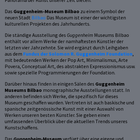
Panorama der Kunst unserer Zeit bieten.
Das
Guggenheim-Museum Bilbao
zu einem Symbol der
neuen Stadt
Bilbao
Das Museum ist einer der wichtigsten
kulturellen Projekten des Jahrhunderts.
Die ständige Ausstellung des
Guggenheim
Museums Bilbao
enthält vor allem Werke der namhaftesten Künstler der
letzten vier Jahrzehnte. Sie wird ergänzt durch Leihgaben
aus dem
Fundus der Solomon R. Guggenheim Foundation
,
mit bedeutenden Werken der Pop Art, Minimalismus, Arte
Povera, Conceptual Art, des abstrakten Expressionismus usw.
sowie spezielle Programmierungen der Foundation.
Darüber hinaus finden in einigen Sälen des
Guggenheim
Museums Bilbao
monographische Ausstellungen statt. In
anderen befinden sich Werke, die spezifisch für dieses
Museum geschaffen wurden. Vertreten ist auch baskische und
spanische zeitgenössische Kunst mit einer Auswahl von
Werken unseren besten Künstler. Sie geben einen
umfassenden Überblick über die aktuellen Trends unseres
Kunstschaffens.
Das
Guggenheim
-Museum
verfügt über eine eigene und