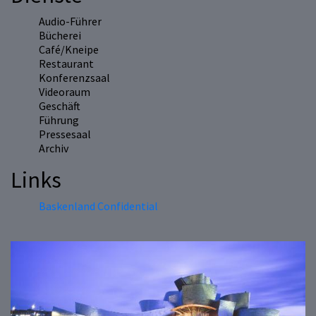
Audio-Führer
Bücherei
Café/Kneipe
Restaurant
Konferenzsaal
Videoraum
Geschäft
Führung
Pressesaal
Archiv
Links
Baskenland Confidential