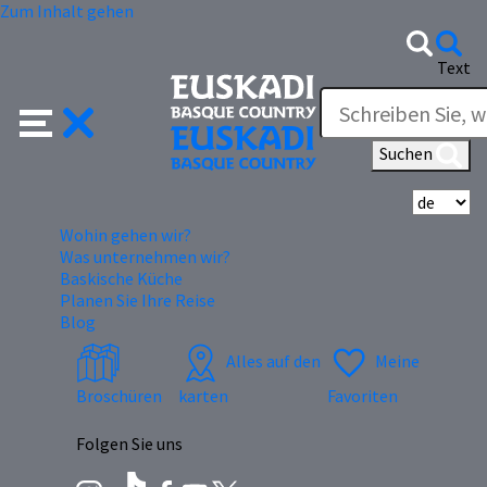
Zum Inhalt gehen
Text
Suchen
Wä
Wohin gehen wir?
Was unternehmen wir?
Baskische Küche
Planen Sie Ihre Reise
Blog
Alles auf den
Meine
Broschüren
karten
Favoriten
Folgen Sie uns