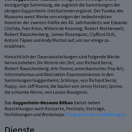
einzigartige Sammlung, die zugleich die Sammlungen der
übrigen
Guggenheim
-Institutionen ergänzt. Der Fundus des
Museums weist Werke von einigen der bedeutendsten
Künstler der zweiten Hälfte des XX. Jahrhunderts wie Eduardo
Chillida, Yves Klein, Willem de Kooning, Robert Motherwell,
Robert Rauschenberg, James Rosenquist, Clyfford Still,
Antoni Tàpies und Andy Warhol auf, um nur einige zu
erwähnen.
Hinsichtlich der Dauerausstellungen sind folgende Werke
hervorzuheben:
Die Materie der Zeit
, von Richard Serra;
Robert Rauschenberg;
Arte Povera
; amerikanisches Pop Art;
Informalismus und Abstrakter Expressionismus in den
Sammlungen Guggenheim;
Schlange
, von Richard Serra;
Puppy
, von Jeff Koons; die Säulen von Jenny Holzer;
Spinne
,
die schlanke
Mama
, von Louise Bourgeois.
Das
Guggenheim
-Museum Bilbao
bietet neben
Ausstellungen auch Konzerte, Festivals, Vorträge,
Vorführungen und Workshops:
Programm der Ausstellungen
.
Dienste