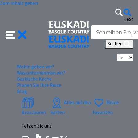
Zum Inhalt gehen
Text
Suchen
Wä
Wohin gehen wir?
Was unternehmen wir?
Baskische Küche
Planen Sie Ihre Reise
Blog
Alles auf den
Meine
Broschüren
karten
Favoriten
Folgen Sie uns