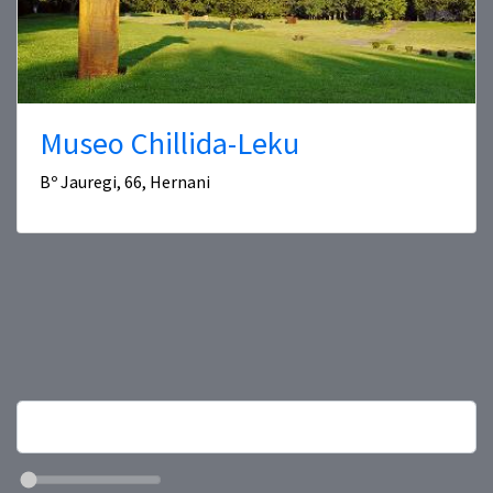
Museo Chillida-Leku
Bº Jauregi, 66, Hernani