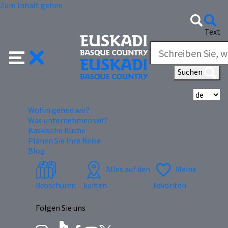
Zum Inhalt gehen
Text
Suchen
Wä
Wohin gehen wir?
Was unternehmen wir?
Baskische Küche
Planen Sie Ihre Reise
Blog
Alles auf den
Meine
Broschüren
karten
Favoriten
Folgen Sie uns