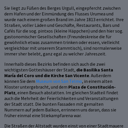
Sie liegt zu Füßen des Berges Urgull, eingepfercht zwischen
dem Hafen und der Einmündung des Flusses Urumea und
wurde nach einem großen Brand im Jahre 1813 errichtet. Ihre
Straßen, voller Läden und Geschäfte, Restaurants, Bars und
Cafés für die sog. pintxos (kleine Häppchen) und den hier sog.
gastonomischer Gesellschaften (Freundeskreise die für
gewöhnlich etwas zusammen trinken oder essen, vielleicht
vergleichbar mit unserem Stammtisch), sind normalerweise
immer sher belebt, ganz egal zu welcher Jahreszeit.
Innerhalb dieses Bezirks befinden sich auch die zwei
wichtigsten Gotteshäuser der Stadt,
die Basilika Santa
María del Coro und die Kirche San Vicente
. Außerdem
können Sie dem
Museum von San Telmo
, in einem alten
Kloster untergebracht, und dem
Plaza de Constitución-
Platz
, einen Besuch abstatten. Im gleichen Stadteil findet
auch die Mehrheit der Feierlichkeiten und Veranstaltungen
der Stadt statt. Die bunten Fassaden mit gemalten
Nummern auf jedem Balkon, errinnern uns daran, dass sie
früher einmal eine Stiekampfarena war.
Die Straßen der Altstadt wurden einst von einer Stadtmauere